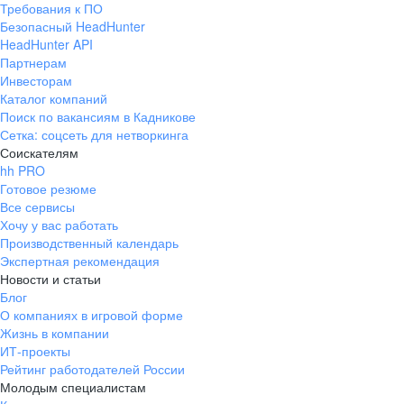
Требования к ПО
pr@ural.hh.ru
Безопасный HeadHunter
HeadHunter API
Краснодар
Партнерам
Инвесторам
ул. Янковского, д. 169, 7 этаж,
Каталог компаний
706 каб.
Поиск по вакансиям в Кадникове
+7 861 205-55-57
Сетка: соцсеть для нетворкинга
pr@krd.hh.ru
Соискателям
hh PRO
Готовое резюме
Владивосток
Все сервисы
пер. Ланинский д. 4, офис 3.4
Хочу у вас работать
Производственный календарь
+7 423 202-33-28
Экспертная рекомендация
pr@dv.hh.ru
Новости и статьи
Блог
Новосибирск
О компаниях в игровой форме
Жизнь в компании
ул. Большевистская, д. 35,
ИТ-проекты
помещение 21
Рейтинг работодателей России
+7 383 207-94-64
Молодым специалистам