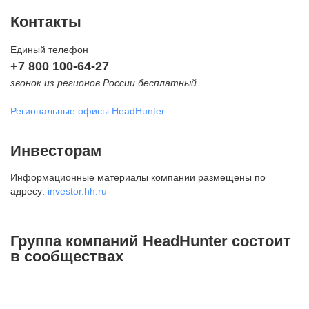
Контакты
Единый телефон
+7 800 100-64-27
звонок из регионов России бесплатный
Региональные офисы HeadHunter
Москва
Инвесторам
внутригородская территория
Информационные материалы компании размещены по
Муниципальный округ Тверской,
адресу:
investor.hh.ru
2-я Брестская ул., д. 48,
помещение 25
+7 495 974-64-27
Группа компаний HeadHunter состоит
+7 495 980-64-27
в сообществах
+7 495 134-92-24
press@hh.ru