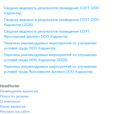
Сводная ведомость результатов проведения СОУТ ООО
Воронеж
Хэдхантер
Сводная ведомость результатов проведения СОУТ ООО
ул. Комиссаржевской, д. 10,
Хэдхантер (2026)
офис 1212
Сводная ведомость результатов проведения СОУТ
+7 473 280-05-05
Ярославский филиал ООО Хэдхантер
pr@vrn.hh.ru
Перечень рекомендуемых мероприятий по улучшению
условий труда ООО Хэдхантер
Казань
Перечень рекомендуемых мероприятий по улучшению
ул. Спартаковская, д. 2А, этаж 3,
условий труда ООО Хэдхантер (2026)
помещение 15
Перечень рекомендуемых мероприятий по улучшению
условий труда Ярославский филиал ООО Хэдхантер
+7 843 212-12-50
pr@kzn.hh.ru
HeadHunter
Размещение вакансий
Екатеринбург
Поиск по резюме
ул. Боевых Дружин, стр. 20,
О компании
5 этаж, офис 505, 521
Наши вакансии
Реклама на сайте
+7 343 226-79-99