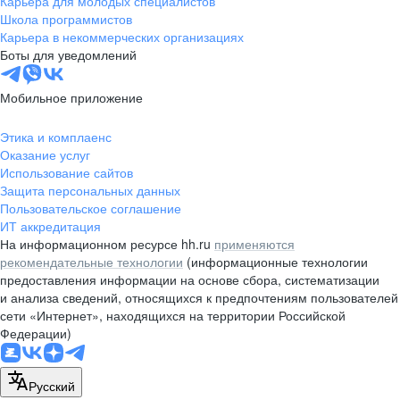
Карьера для молодых специалистов
pr@nsk.hh.ru
Школа программистов
Карьера в некоммерческих организациях
Минск
Боты для уведомлений
пр-т Дзержинского, д. 57,
10 этаж, помещение 45-1
Мобильное приложение
+375 (17)
336-03-02
Этика и комплаенс
pr@rabota.by
Оказание услуг
Использование сайтов
Алматы
Защита персональных данных
Пользовательское соглашение
пр. Абая, д. 151, БЦ Алатау,
ИТ аккредитация
12 этаж, офис 1209
На информационном ресурсе hh.ru
применяются
+7 727 232-13-13
рекомендательные технологии
(информационные технологии
pr@headhunter.com.kz
предоставления информации на основе сбора, систематизации
и анализа сведений, относящихся к предпочтениям пользователей
сети «Интернет», находящихся на территории Российской
Федерации)
Русский